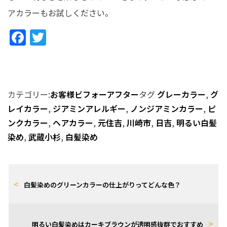
アカラーもお試しください。
F
T
a
w
c
it
e
te
カテゴリー:
お客様ビフォーアフター
タグ
グレーカラー
,
グ
b
r
レイカラー
,
ジアミンアレルギー
,
ノンジアミンカラー
,
ピ
o
ンクカラー
,
ヘアカラー
,
元住吉
,
川崎市
,
日吉
,
明るい白髪
o
染め
,
武蔵小杉
,
白髪染め
k
白髪染めのグリーンカラーの仕上がりってどんな色？
明るい白髪染めはカーキブラウンが透明感抜群でおすすめ