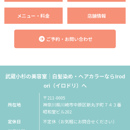
メニュー・料金
店舗情報
ご予約・お問い合わせ
武蔵小杉の美容室｜白髪染め・ヘアカラーならIrod
ori（イロドリ）へ
〒211-0005
所在地
神奈川県川崎市中原区新丸子町７４３番
昭和堂ビル202
定休日
不定休（お気軽にお問合せください）