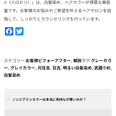
ri（イロドリ）」は、白髪染め、ヘアカラーが得意な美容
室です。お客様のお悩みやご希望を叶えるヘアサロンを目
指して、しっかりとカウンセリングも行っています。
F
T
a
w
c
it
e
te
カテゴリー:
お客様ビフォーアフター
,
解説
タグ
グレーカラ
b
r
ー
,
グレイカラー
,
元住吉
,
日吉
,
明るい白髪染め
,
武蔵小杉
,
o
白髪染め
o
k
ノンジアミンカラーは本当に色持ちが悪いのか？