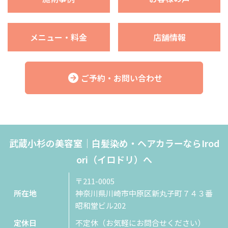
メニュー・料金
店舗情報
ご予約・お問い合わせ
武蔵小杉の美容室｜白髪染め・ヘアカラーならIrod
ori（イロドリ）へ
〒211-0005
所在地
神奈川県川崎市中原区新丸子町７４３番
昭和堂ビル202
定休日
不定休（お気軽にお問合せください）